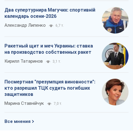
Два супертурнира Магучих: спортивній
календарь осени-2026
Александр Липенко
6,7 т.
Ракетный щит и меч Украины: ставка
на производство собственных ракет
Кирилл Татаринов
3,1 т.
Посмертная "презумпция виновности":
кто разрешил ТЦК судить погибших
защитников
Марина Ставнійчук
7,0 т.
Все мнения