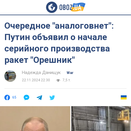
Очередное "аналоговнет":
Путин объявил о начале
серийного производства
ракет "Орешник"
Надежда Данищук
War
22.11.2024 22:30
7,5 т.
65