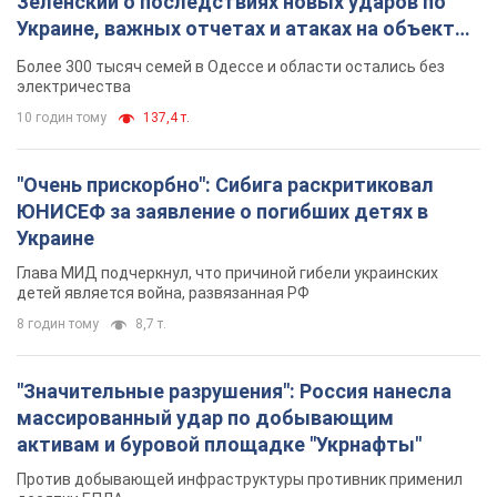
Зеленский о последствиях новых ударов по
Украине, важных отчетах и атаках на объекты
противника. Видео
Более 300 тысяч семей в Одессе и области остались без
электричества
10 годин тому
137,4 т.
"Очень прискорбно": Сибига раскритиковал
ЮНИСЕФ за заявление о погибших детях в
Украине
Глава МИД подчеркнул, что причиной гибели украинских
детей является война, развязанная РФ
8 годин тому
8,7 т.
"Значительные разрушения": Россия нанесла
массированный удар по добывающим
активам и буровой площадке "Укрнафты"
Против добывающей инфраструктуры противник применил