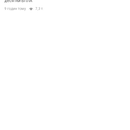
десятки БПЛА
9 годин тому
7,3 т.