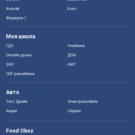
Хоккей
Бокс
Формула-1
Моя школа
ГДЗ
Учебники
Онлайн уроки
ДПА
ЗНО
НМТ
СНГ решебники
Авто
Тест Драйв
Электромобили
Акции
Сервис
Food Oboz