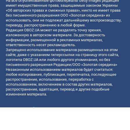
На все опубликованные фотоматериалы Getty Images редакция
имеет имущественные права, защищаемые законом Украины
«Об авторских правах и смежных правах», никто не имеет права
без письменного разрешения ООО «Золотая середина» их
использовать, они не подлежат дальнейшему воспроизводству,
переводу, распространению в любой форме.
Редакция OBOZ.UA может не разделять точку зрения,
изложенную в авторском материале. За достоверность
информации, размещенной в рекламных материалах,
ответственность несет рекламодатель.
Запрещено использование материалов размещенных на этом
сайте, даже с указанием гиперссылки на страницу этого сайта,
логотипа OBOZ.UA или любого другого упоминания, но без
письменного разрешения Редакции/ООО «Золотая середина»
Незаконным использованием материалов будет считаться:
любое копирование, публикация, перепечатка, последующее
распространение, использование, переработка с
использованием, включением в состав других материалов,
распространение, адаптация, перевод и другие подобные
изменения материала.
Название онлайн медиа — «OBOZ.UA»
- субъект в сфере онлайн медиа;
- идентификатор медиа — R40-06156;
- почтовый адрес — ул. Деревообрабатывающая, д. 7, г. Киев,
01013;