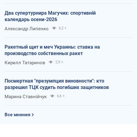
Два супертурнира Магучих: спортивній
календарь осени-2026
Александр Липенко
6,2 т.
Ракетный щит и меч Украины: ставка на
производство собственных ракет
Кирилл Татаринов
2,9 т.
Посмертная "презумпция виновности": кто
разрешил ТЦК судить погибших защитников
Марина Ставнійчук
6,6 т.
Все мнения