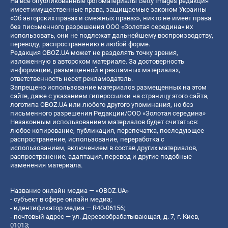
На все опубликованные фотоматериалы Getty Images редакция
имеет имущественные права, защищаемые законом Украины
«Об авторских правах и смежных правах», никто не имеет права
без письменного разрешения ООО «Золотая середина» их
использовать, они не подлежат дальнейшему воспроизводству,
переводу, распространению в любой форме.
Редакция OBOZ.UA может не разделять точку зрения,
изложенную в авторском материале. За достоверность
информации, размещенной в рекламных материалах,
ответственность несет рекламодатель.
Запрещено использование материалов размещенных на этом
сайте, даже с указанием гиперссылки на страницу этого сайта,
логотипа OBOZ.UA или любого другого упоминания, но без
письменного разрешения Редакции/ООО «Золотая середина»
Незаконным использованием материалов будет считаться:
любое копирование, публикация, перепечатка, последующее
распространение, использование, переработка с
использованием, включением в состав других материалов,
распространение, адаптация, перевод и другие подобные
изменения материала.
Название онлайн медиа — «OBOZ.UA»
- субъект в сфере онлайн медиа;
- идентификатор медиа — R40-06156;
- почтовый адрес — ул. Деревообрабатывающая, д. 7, г. Киев,
01013;