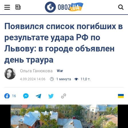
Появился список погибших в
результате удара РФ по
Львову: в городе объявлен
день траура
Ольга Ганюкова
War
4.09.2024 14:06
1 минута
11,0 т.
16