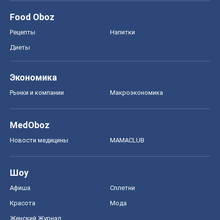
Food Oboz
Рецепты
Напитки
Диеты
Экономика
Рынки и компании
Mакроэкономика
MedOboz
Новости медицины
MAMACLUB
Шоу
Афиша
Сплетни
Красота
Мода
Женский Журнал