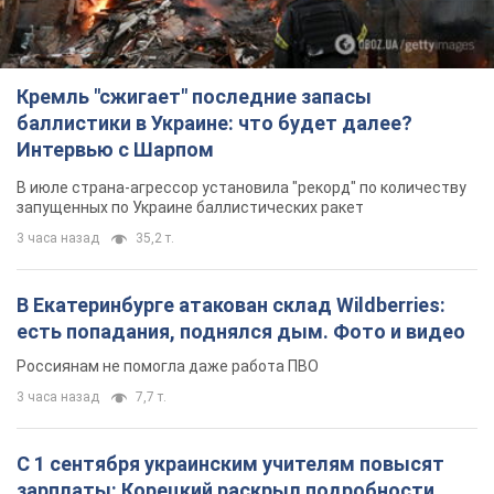
Кремль "сжигает" последние запасы
баллистики в Украине: что будет далее?
Интервью с Шарпом
В июле страна-агрессор установила "рекорд" по количеству
запущенных по Украине баллистических ракет
3 часа назад
35,2 т.
В Екатеринбурге атакован склад Wildberries:
есть попадания, поднялся дым. Фото и видео
Россиянам не помогла даже работа ПВО
3 часа назад
7,7 т.
С 1 сентября украинским учителям повысят
зарплаты: Корецкий раскрыл подробности