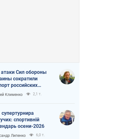
 атаки Сил обороны
аины сократили
порт российских
тепродуктов
2,1 т.
ей Клименко
 супертурнира
учих: спортивній
ендарь осени-2026
6,0 т.
сандр Липенко