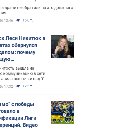
ессивном" раке
а врачи не обратили на это должного
ния
15,6 т.
26 12:46
ск Леси Никитюк в
атах обернулся
далом: почему
ущую
раведливо
нитость вышла на
йтили
ю коммуникацию в сети
тавила все точки над "i"
12,5 т.
26 17:32
амо" с победы
товало в
ификации Лиги
еренций. Видео