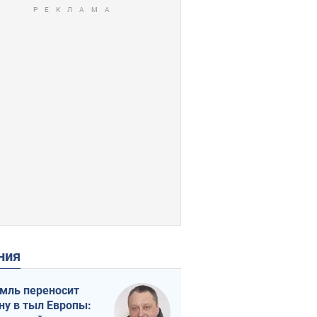
ения
мль переносит
ну в тыл Европы: