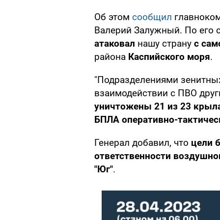
Об этом
сообщил
главноко
Валерий Залужный. По его 
атаковал
нашу страну
с сам
района
Каспийского моря
.
"Подразделениями зенитных
взаимодействии с ПВО дру
уничтожены 21 из 23 крыла
БПЛА оперативно-тактичес
Генерал добавил, что
цели 
ответственности воздушно
"Юг"
.