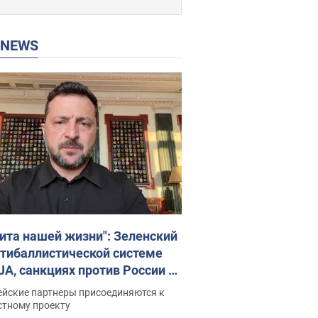
P NEWS
ита нашей жизни": Зеленский
нтибаллистической системе
JA, санкциях против России и
ержке аграриев. Видео
ейские партнеры присоединяются к
стному проекту