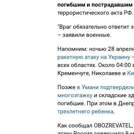
погибшим и пострадавшим
террористического акта РФ.
"Враг обязательно ответит з
– заявили военные.
Напомним: ночью 28 апрел
ракетную атаку на Украину
–
всех областях. Около 04:00
Кременчуге, Николаеве и
Ки
Позже
в Умани подтвердил
многоэтажку
и складские зд
погибшие. При этом в Днеп
трехлетнего ребенка
.
Как сообщал OBOZREVATEL,
атаку Россия совершила 9 м