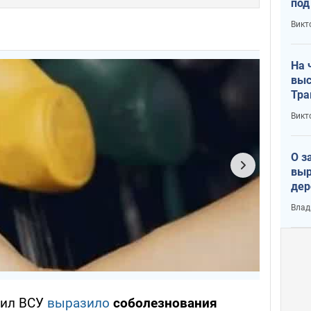
под
кри
Викт
лог
На 
выс
Тра
Викт
О з
выр
дер
что
Влад
Тер
сил ВСУ
выразило
соболезнования