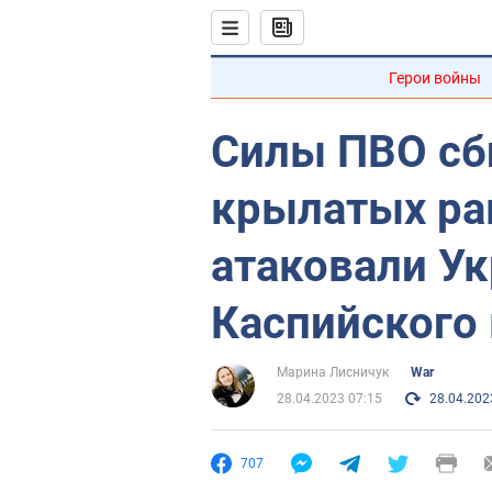
Герои войны
Силы ПВО сби
крылатых ра
атаковали Ук
Каспийского
Марина Лисничук
War
28.04.2023 07:15
28.04.202
707