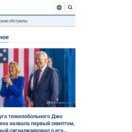
ские обстрелы
ное
уга тяжелобольного Джо
ена назвала первый симптом,
рый сигнализировал о его