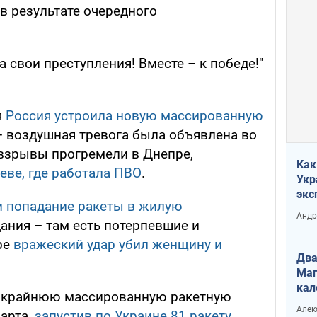
в результате очередного
а свои преступления! Вместе – к победе!"
я
Россия устроила новую массированную
 воздушная тревога была объявлена во
 взрывы прогремели в Днепре,
Как
еве, где работала ПВО
.
Укр
экс
и попадание ракеты в жилую
неф
Андр
ания – там есть потерпевшие и
ре
вражеский удар убил женщину и
Два
Маг
кал
 крайнюю массированную ракетную
Алек
арта,
запустив по Украине 81 ракету
,