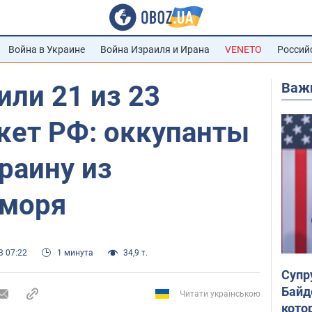
Война в Украине
Война Израиля и Ирана
VENETO
Россий
Важ
ли 21 из 23
кет РФ: оккупанты
раину из
 моря
3 07:22
1 минута
34,9 т.
Супр
Байд
Читати українською
кото