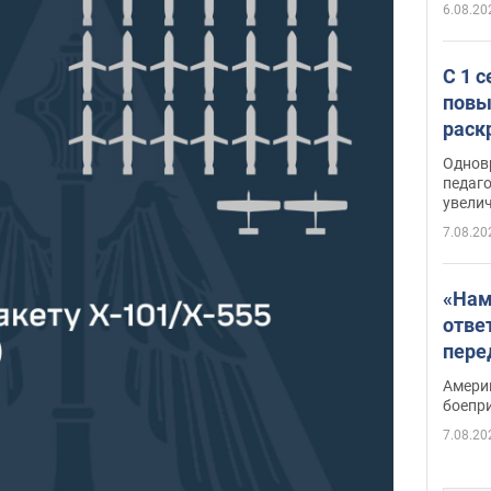
6.08.20
С 1 
повы
раск
Однов
педаг
увелич
7.08.20
«Нам
отве
пере
Patri
Амери
боепр
7.08.20