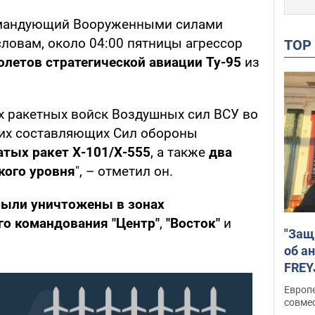
мандующий Вооруженными силами
словам, около 04:00 пятницы агрессор
TO
олетов стратегической авиации Ту-95
из
 ракетных войск Воздушных сил ВСУ во
гих составляющих Сил обороны
тых ракет Х-101/Х-555
, а также
два
кого уровня
", – отметил он.
были уничтожены в зонах
го командования "Центр"
,
"Восток"
и
"Защ
об а
FREY
подд
Европ
совме