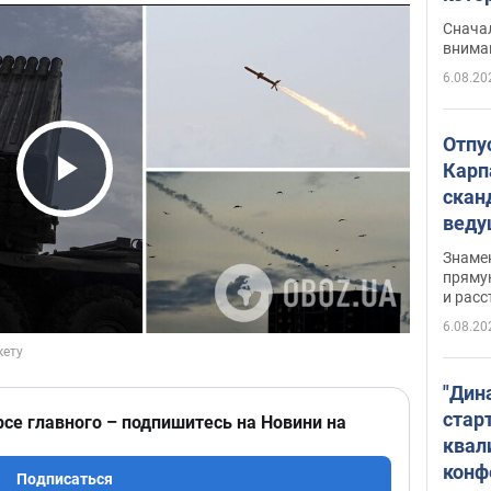
"агр
Сначал
внима
6.08.20
Отпу
Карп
скан
Play Video
вед
несп
Знаме
захе
пряму
и расс
6.08.20
"Дин
стар
рсе главного – подпишитесь на Новини на
квал
конф
Подписаться