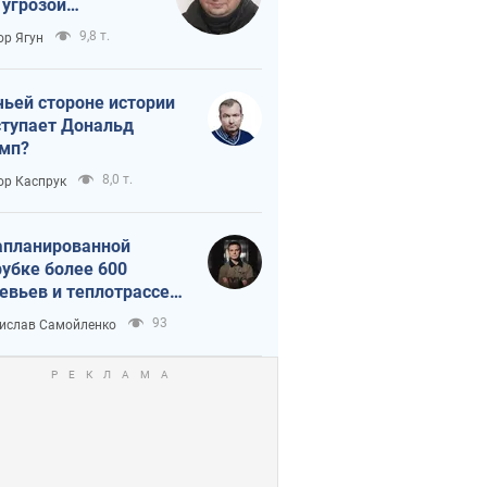
 угрозой
тическая
9,8 т.
ор Ягун
истика
чьей стороне истории
тупает Дональд
мп?
8,0 т.
ор Каспрук
апланированной
убке более 600
евьев и теплотрассе:
 происходит на
93
ислав Самойленко
емках в Киеве