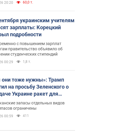
60,0 т.
26 20:20
сентября украинским учителям
сят зарплаты: Корецкий
рыл подробности
ременно с повышением зарплат
огам правительство объявило об
ении студенческих стипендий
1,8 т.
26 00:29
 они тоже нужны»: Трамп
тил на просьбу Зеленского о
даче Украине ракет для
ot
канские запасы отдельных видов
ипасов ограничены
411
26 00:59