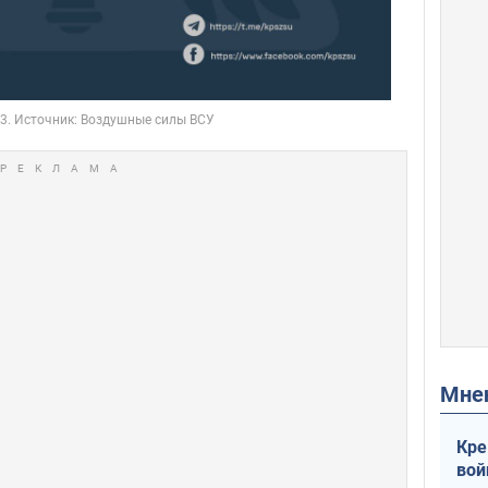
Мн
Кре
вой