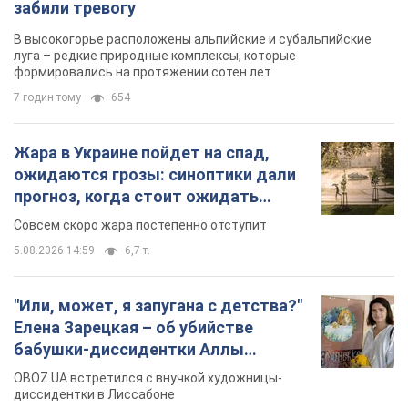
забили тревогу
В высокогорье расположены альпийские и субальпийские
луга – редкие природные комплексы, которые
формировались на протяжении сотен лет
7 годин тому
654
Жара в Украине пойдет на спад,
ожидаются грозы: синоптики дали
прогноз, когда стоит ожидать
изменения погоды
Совсем скоро жара постепенно отступит
5.08.2026 14:59
6,7 т.
"Или, может, я запугана с детства?"
Елена Зарецкая – об убийстве
бабушки-диссидентки Аллы
Горской, критике сына Стуса и
OBOZ.UA встретился с внучкой художницы-
бегстве в Португалию с пятью
диссидентки в Лиссабоне