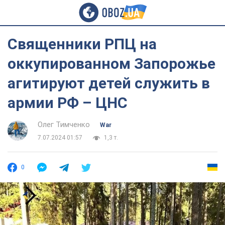
Священники РПЦ на
оккупированном Запорожье
агитируют детей служить в
армии РФ – ЦНС
Олег Тимченко
War
7.07.2024 01:57
1,3 т.
0