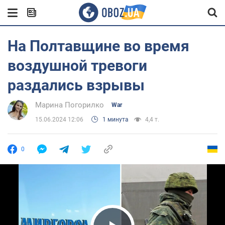
На Полтавщине во время
воздушной тревоги
раздались взрывы
Марина Погорилко
War
15.06.2024 12:06
1 минута
4,4 т.
0