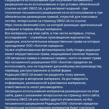
Разрешается использование при получении письменного
разрешения на их использование и при условии обязательной
ссылки на сайт OBOZ.UA, а для интернет-изданий - при
получении письменного разрешения на их использование и при
обязательном размещении прямой, открытой для поисковых
систем, гиперссылки на страницу OBOZ.UA по ссылке
https://www.obozrevatel.com
, на которой размещен оригинальный
материал в первом абзаце материала.
Все материалы на этом сайте, в том числе интервью, статьи,
исследования – служебные произведения журналистов
редакции, исключительные имущественные права на которые
принадлежат ООО «Золотая середина».
На все опубликованные фотоматериалы Getty Images редакция
имеет имущественные права, защищаемые законом Украины
«Об авторских правах и смежных правах», никто не имеет права
без письменного разрешения ООО «Золотая середина» их
использовать, они не подлежат дальнейшему воспроизводству,
переводу, распространению в любой форме.
Редакция OBOZ.UA может не разделять точку зрения,
изложенную в авторском материале. За достоверность
информации, размещенной в рекламных материалах,
ответственность несет рекламодатель.
Запрещено использование материалов размещенных на этом
сайте, даже с указанием гиперссылки на страницу этого сайта,
логотипа OBOZ.UA или любого другого упоминания, но без
письменного разрешения Редакции/ООО «Золотая середина»
Незаконным использованием материалов будет считаться: