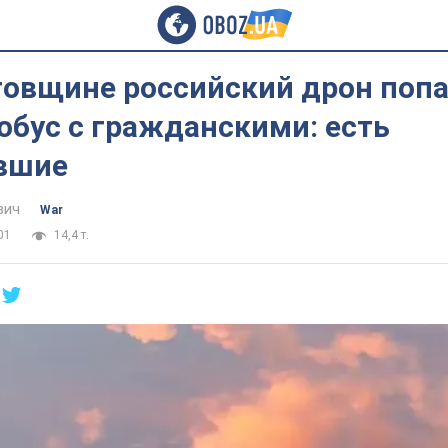
говщине российский дрон попа
обус с гражданскими: есть
вшие
вич
War
01
14,4 т.