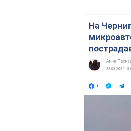
На Черни
микроавт
пострада
Анна Паске
22.03.2024 15:
1