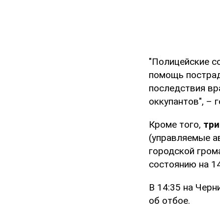
"Полицейские с
помощь пострад
последствия вр
оккупантов", – 
Кроме того,
три
(управляемые а
городской гром
состоянию на 14
В 14:35 на Чер
об отбое.