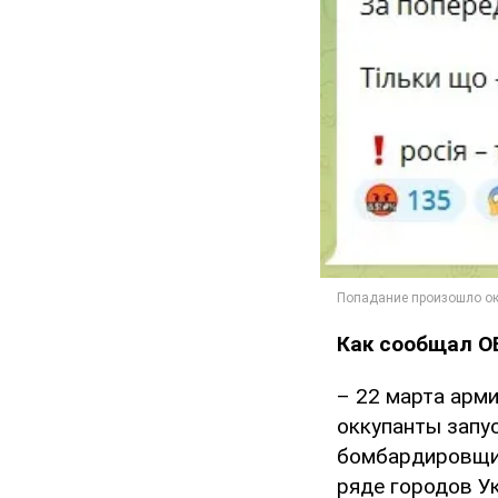
Как сообщал O
– 22 марта арм
оккупанты запу
бомбардировщи
ряде городов У