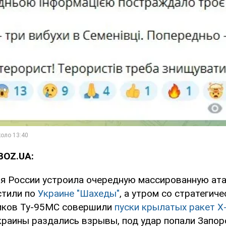
BOZ.UA:
ия России устроила очередную массированную ата
стили по
Украине "Шахеды"
, а утром со стратегиче
ков Ту-95МС совершили
пуски крылатых ракет Х
краины раздались взрывы, под удар попали Запор