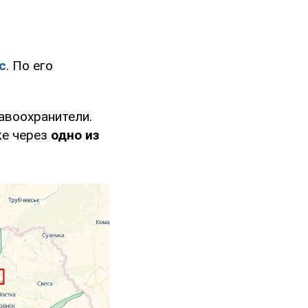
с
. По его
авоохранители.
ке через
одно из