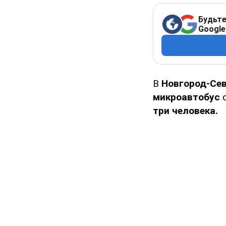
Будьте
Google
В
Новгород-Се
микроавтобус
с
три человека.