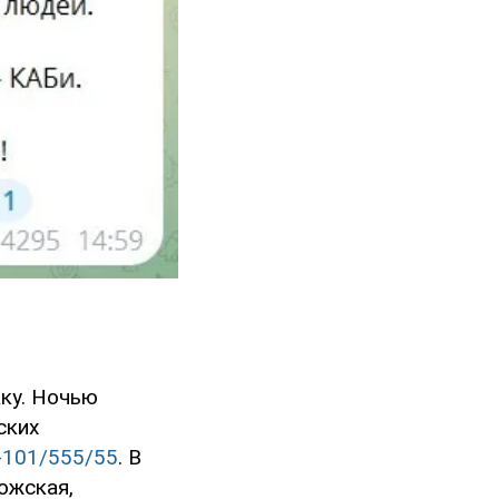
ку. Ночью
ских
-101/555/55
. В
ожская,