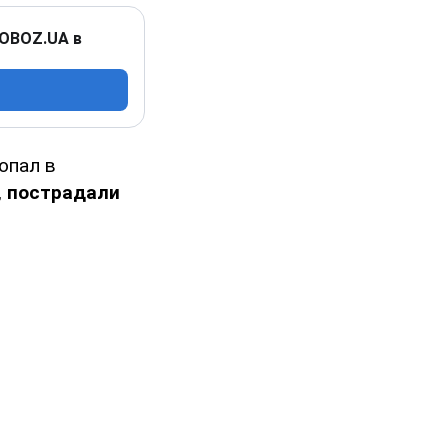
 OBOZ.UA в
опал в
,
пострадали