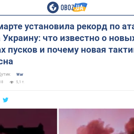
марте установила рекорд по а
 Украину: что известно о новы
 пусков и почему новая такти
сна
Дутик
War
18
5,1 т.