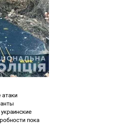
 атаки
панты
 украинские
дробности пока