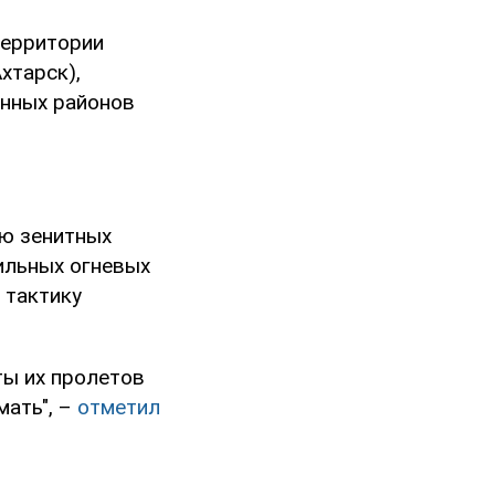
территории
хтарск),
енных районов
ю зенитных
ильных огневых
 тактику
ты их пролетов
мать", –
отметил