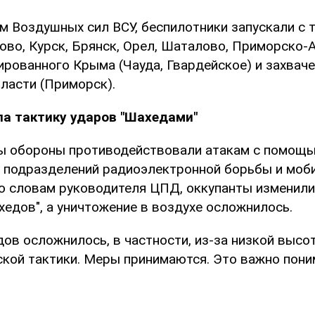
м Воздушных сил ВСУ, беспилотники запускали с 
во, Курск, Брянск, Орел, Шаталово, Приморско-А
ированного Крыма (Чауда, Гвардейское) и захвач
ласти (Приморск).
ла тактику ударов "Шахедами"
ы обороны противодействовали атакам с помощь
, подразделений радиоэлектронной борьбы и моб
по словам руководителя ЦПД, оккупанты изменили
хедов", а уничтожение в воздухе осложнилось.
ов осложнилось, в частности, из-за низкой высо
ской тактики. Меры принимаются. Это важно пони