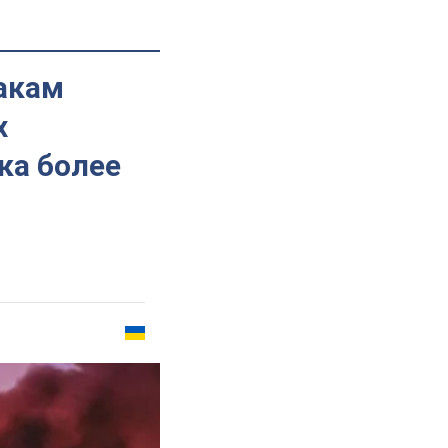
такам
х
ка более