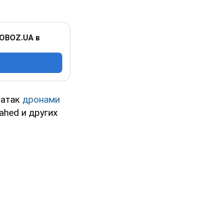
 OBOZ.UA в
 атак
дронами
ahed и других