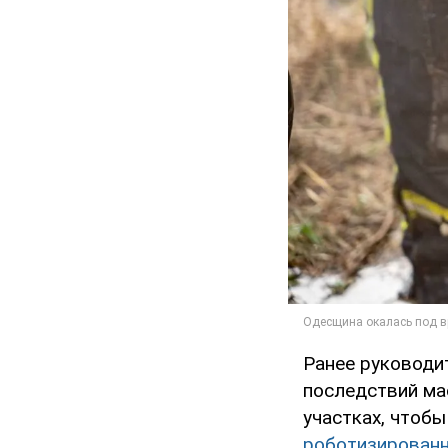
Ранее руковод
последствий ма
участках, чтоб
роботизированн