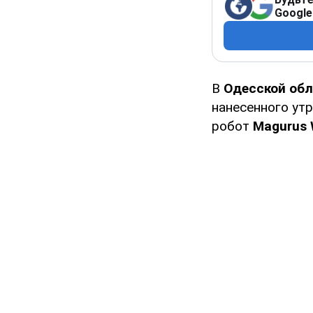
Google
В
Одесской об
нанесенного утр
робот
Magurus 