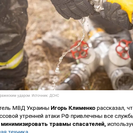
итель МВД Украины
Игорь Клименко
рассказал, чт
ссовой утренней атаки РФ привлечены все служб
ы
минимизировать травмы спасателей,
использу
ая техника
.