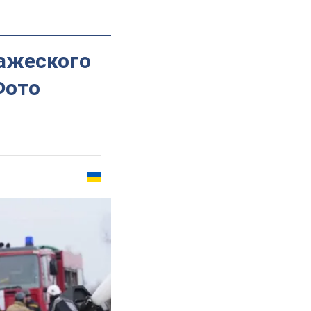
ажеского
Фото