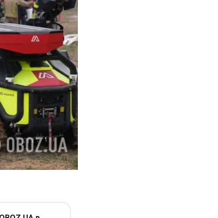
 OBOZ.UA в