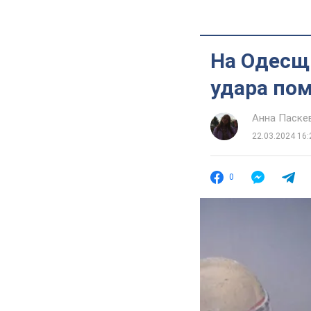
На Одесщ
удара пом
Анна Паске
22.03.2024 16:
0