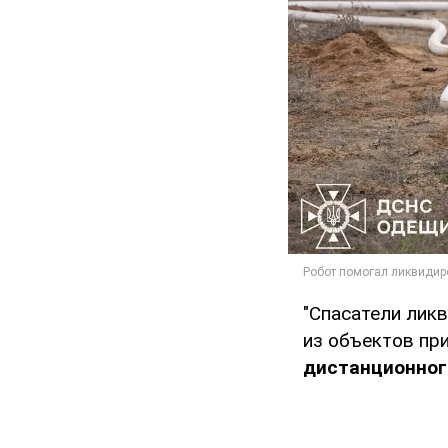
"Спасатели лик
из объектов пр
дистанционног