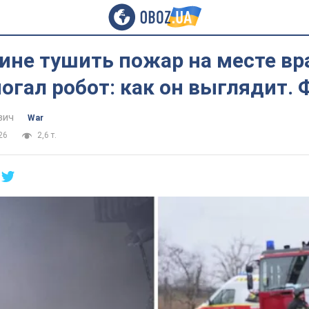
ине тушить пожар на месте вр
огал робот: как он выглядит. 
вич
War
26
2,6 т.