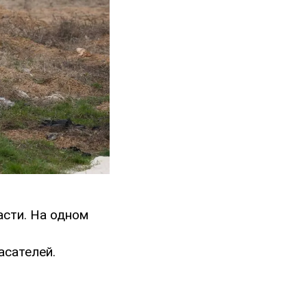
асти. На одном
асателей.